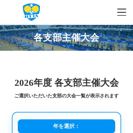
各支部主催大会
✕
兵庫県卓球協会
ホーム
協会概要
2026
年度 各支部主催大会
お知らせ
ご選択いただいた支部の大会一覧が表示されます
大会一覧
▾
講習会等
年を選択：
記録案内