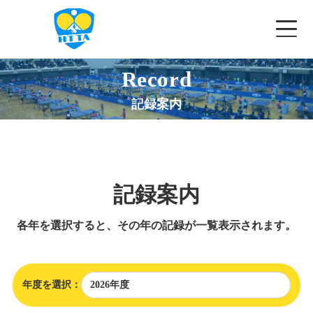
Record
✕
兵庫県卓球協会
記録案内
ホーム
協会概要
記録案内
お知らせ
各年を選択すると、その年の記録が一覧表示されます。
大会一覧
▾
講習会等
年度を選択：
記録案内