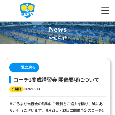
News
✕
兵庫県卓球協会
お知らせ
ホーム
協会概要
← 一覧に戻る
お知らせ
コーチ1養成講習会 開催要項について
2026/05/13
公開日
大会一覧
▾
講習会等
日ごろより当協会の活動にご理解とご協力を賜り、誠にあ
りがとうございます。 8月22日・23日に開催予定のコーチ1
記録案内